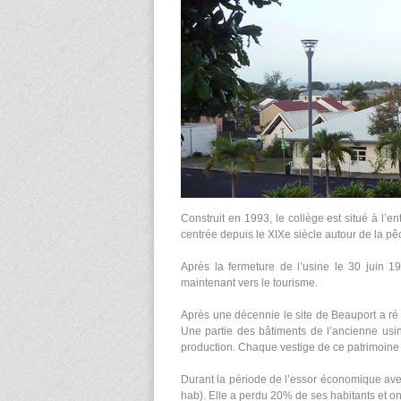
Construit en 1993, le collège est situé à l
centrée depuis le XIXe siècle autour de la pêc
Après la fermeture de l’usine le 30 juin
maintenant vers le tourisme.
Après une décennie le site de Beauport a ré o
Une partie des bâtiments de l’ancienne usi
production. Chaque vestige de ce patrimoine i
Durant la période de l’essor économique av
hab). Elle a perdu 20% de ses habitants et 