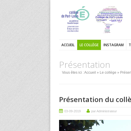
ACCUEIL
LE COLLÈGE
INSTAGRAM
T
Présentation
Vous êtes ici :
Accueil
»
Le collège
» Présen
Présentation du coll
03-09-2019
par Administrateur