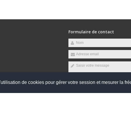
Formulaire de contact
raires suivants :
, Vendredi
utilisation de cookies pour gérer votre session et mesurer la fré
Envoyer
réservés