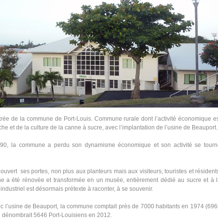
’entrée de la commune de Port-Louis. Commune rurale dont l’activité économique e
he et de la culture de la canne à sucre, avec l’implantation de l’usine de Beauport.
 1990, la commune a perdu son dynamisme économique et son activité se tourn
uvert ses portes, non plus aux planteurs mais aux visiteurs, touristes et résident
ne a été rénovée et transformée en un musée, entièrement dédié au sucre et à 
ndustriel est désormais prétexte à raconter, à se souvenir.
ec l’usine de Beauport, la commune comptait près de 7000 habitants en 1974 (69
on dénombrait 5646 Port-Louisiens en 2012.