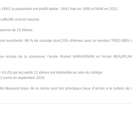
n 1993, la population est plutôt stable : 5641 hab en 1990 et 5646 en 2012.
 effectifs sont en hausse.
moyenne de 23 élèves.
 sont excellents :98 % de réussite dont 25% d'élèves avec la mention TRES BIEN 
deux écoles de la commune, l’école Robert NARAYANAN et l’école BEAUPLAN
 (ULIS) qui accueille 12 élèves est implantée au sein du collège.
E) ouvre en septembre 2019.
Beauport pays de la canne sont les principaux lieux d’accès à la culture de 