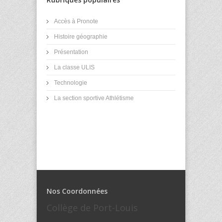
Accès à Pronote
Histoire géographie
Présentation
La classe ULIS
Technologie
La section sportive Athlétisme
Nos Coordonnées
Collège de Port-Louis