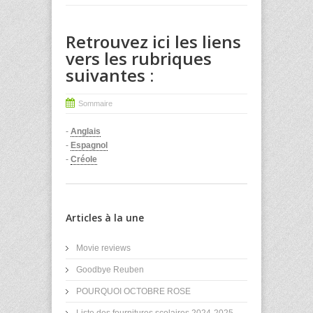
Retrouvez ici les liens
vers les rubriques
suivantes :
Sommaire
-
Anglais
-
Espagnol
-
Créole
Articles à la une
Movie reviews
Goodbye Reuben
POURQUOI OCTOBRE ROSE