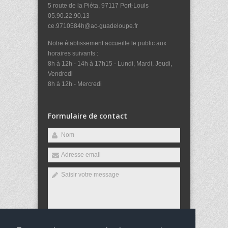
5 route de la Piéta, 97117 Port-Louis
05.90.22.90.13
ce.9710584h@ac-guadeloupe.fr
Notre établissement accueille le public aux
horaires suivants :
8h à 12h - 14h à 17h15 - Lundi, Mardi, Jeudi,
Vendredi
8h à 12h - Mercredi
Formulaire de contact