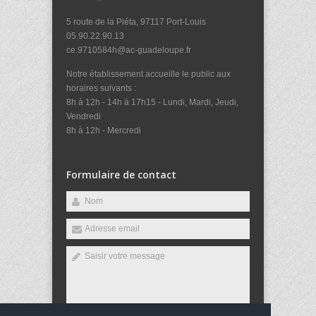
5 route de la Piéta, 97117 Port-Louis
05.90.22.90.13
ce.9710584h@ac-guadeloupe.fr
Notre établissement accueille le public aux
horaires suivants :
8h à 12h - 14h à 17h15 - Lundi, Mardi, Jeudi,
Vendredi
8h à 12h - Mercredi
Formulaire de contact