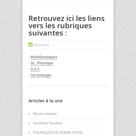
Retrouvez ici les liens
vers les rubriques
suivantes :
Sommaire
-
Mathématiques
-
Sc. Physique
-
S.V.T.
-
Technologie
Articles à la une
Movie reviews
Goodbye Reuben
POURQUOI OCTOBRE ROSE