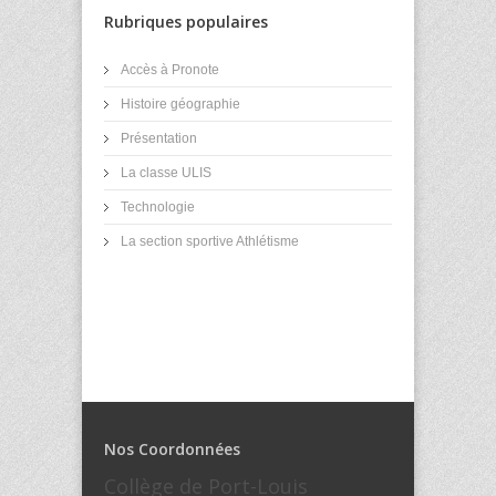
Rubriques populaires
Accès à Pronote
Histoire géographie
Présentation
La classe ULIS
Technologie
La section sportive Athlétisme
Nos Coordonnées
Collège de Port-Louis