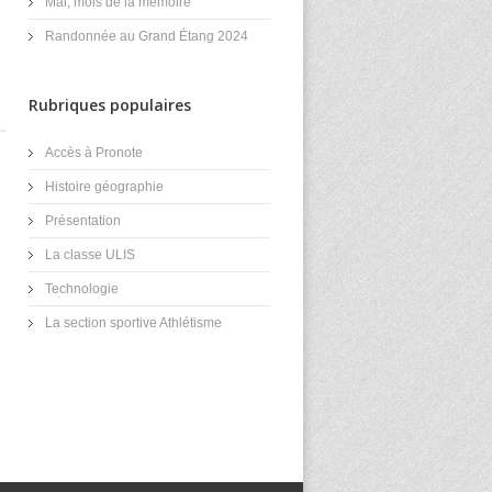
Mai, mois de la mémoire
Randonnée au Grand Étang 2024
Rubriques populaires
Accès à Pronote
Histoire géographie
Présentation
La classe ULIS
Technologie
La section sportive Athlétisme