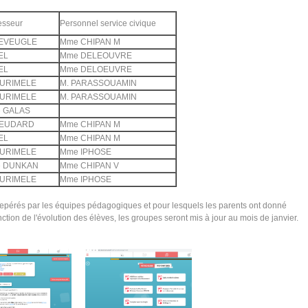
esseur
Personnel service civique
LEVEUGLE
Mme CHIPAN M
EL
Mme DELEOUVRE
EL
Mme DELOEUVRE
DURIMELE
M. PARASSOUAMIN
DURIMELE
M. PARASSOUAMIN
 GALAS
BEUDARD
Mme CHIPAN M
EL
Mme CHIPAN M
DURIMELE
Mme IPHOSE
 DUNKAN
Mme CHIPAN V
DURIMELE
Mme IPHOSE
repérés par les équipes pédagogiques et pour lesquels les parents ont donné
fonction de l'évolution des élèves, les groupes seront mis à jour au mois de janvier.