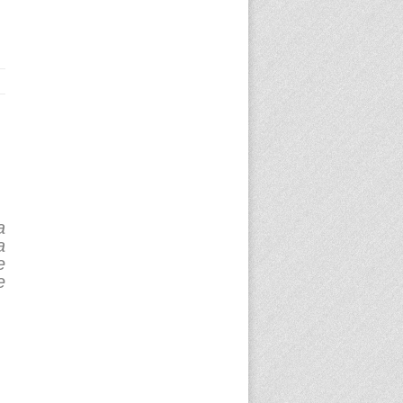
a
a
e
e