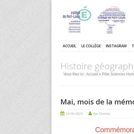
ACCUEIL
LE COLLÈGE
INSTAGRAM
T
Histoire géograph
Vous êtes ici :
Accueil
»
Pôle Sciences Hum
Mai, mois de la mém
19-06-2024
par Duncan
Commémorati