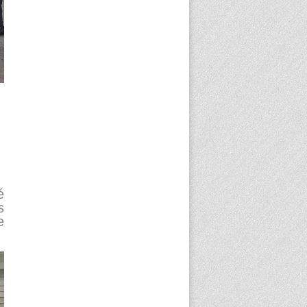
é
s
e