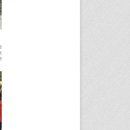
e
k
e