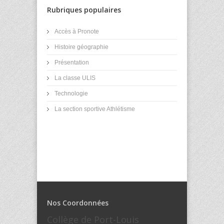
Rubriques populaires
Accès à Pronote
Histoire géographie
Présentation
La classe ULIS
Technologie
La section sportive Athlétisme
Nos Coordonnées
Collège de Port-Louis