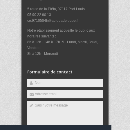
5 route de la Piéta, 97117 Port-Louis
05.90.22.90.13
ce.9710584h@ac-guadeloupe.fr
Notre établissement accueille le public aux
horaires suivants :
8h à 12h - 14h à 17h15 - Lundi, Mardi, Jeudi,
Vendredi
8h à 12h - Mercredi
Formulaire de contact