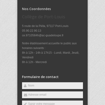
Nos Coordonnées
Collège de Port-Louis
5 route de la Piéta, 97117 Port-Louis
05.90.22.90.13
ce.9710584h@ac-guadeloupe.fr
Notre établissement accueille le public aux
horaires suivants :
8h à 12h - 14h à 17h15 - Lundi, Mardi, Jeudi,
Vendredi
8h à 12h - Mercredi
Formulaire de contact