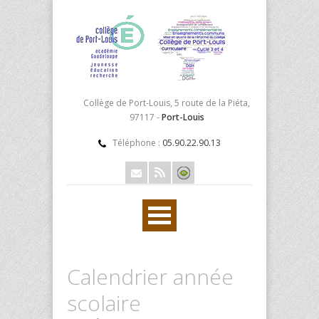
Collège de Port-Louis, 5 route de la Piéta,
97117 -
Port-Louis
Téléphone :
05.90.22.90.13
Calendrier année
scolaire