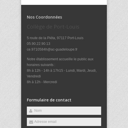
Nos Coordonnées
Collège de Port-Louis
5 route de la Piéta, 97117 Port-Louis
05.90.22.90.13
ce.9710584h@ac-guadeloupe.fr
Notre établissement accueille le public aux
horaires suivants :
8h à 12h - 14h à 17h15 - Lundi, Mardi, Jeudi,
Vendredi
8h à 12h - Mercredi
Formulaire de contact