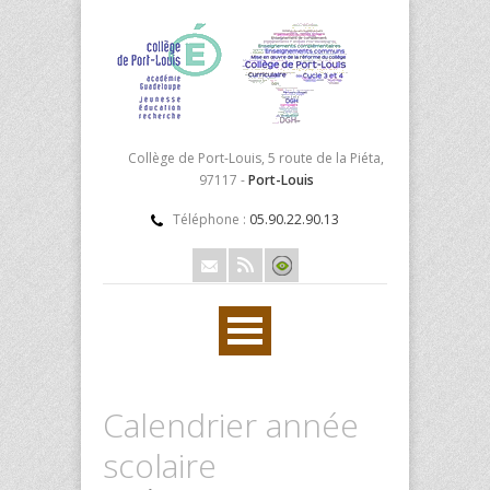
Collège de Port-Louis, 5 route de la Piéta,
97117 -
Port-Louis
Téléphone :
05.90.22.90.13
Calendrier année
scolaire