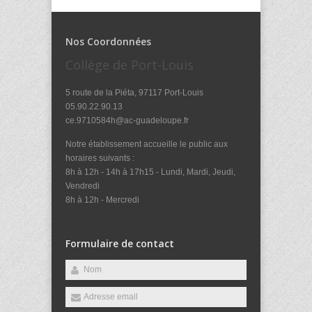
Nos Coordonnées
Collège de Port-Louis
5 route de la Piéta, 97117 Port-Louis
05.90.22.90.13
ce.9710584h@ac-guadeloupe.fr
Notre établissement accueille le public aux
horaires suivants :
8h à 12h - 14h à 17h15 - Lundi, Mardi, Jeudi,
Vendredi
8h à 12h - Mercredi
Formulaire de contact