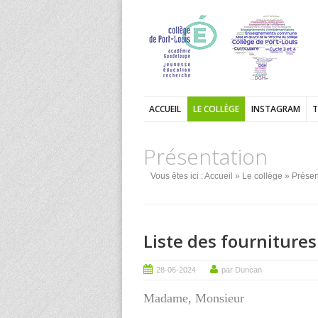
ACCUEIL
LE COLLÈGE
INSTAGRAM
T
Présentation
Vous êtes ici :
Accueil
»
Le collège
» Présen
Liste des fournitures
28-06-2024
par Duncan
Madame, Monsieur