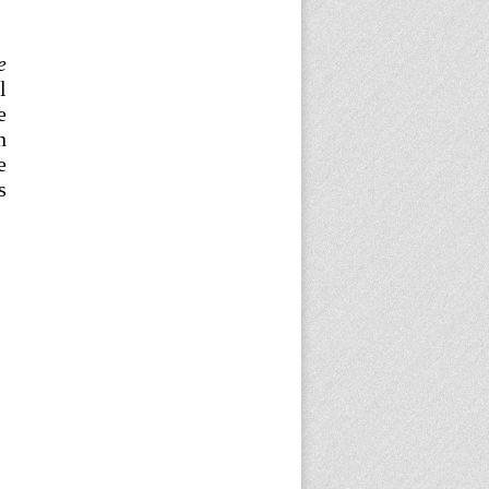
e
l
e
n
e
s