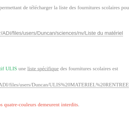
permettant de télécharger la liste des fournitures scolaires pou
r/ADI/files/users/Duncan/sciences/nv/Liste du matériel
tif ULIS
une
liste spécifique
des fournitures scolaires est
s.fr/ADI/files/users/Duncan/ULIS%20MATERIEL%20RENTRE
os quatre-couleurs demeurent interdits
.