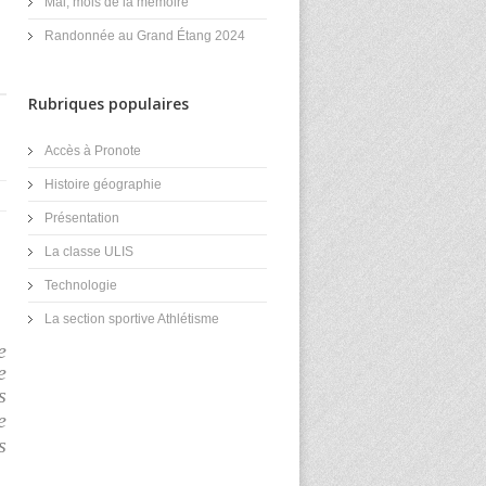
Mai, mois de la mémoire
Randonnée au Grand Étang 2024
Rubriques populaires
Accès à Pronote
Histoire géographie
Présentation
La classe ULIS
Technologie
La section sportive Athlétisme
e
e
s
e
s