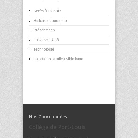
Accès à Pronote
Histoire géographie
Présentation
La classe ULIS
Technologie
La section sportive Athlétisme
Nos Coordonnées
Collège de Port-Louis