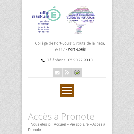
Collège de Port-Louis, 5 route de la Piéta,
97117 -
Port-Louis
Téléphone :
05.90.22.90.13
Accès à Pronote
Vous êtes ici :
Accueil
»
Vie scolaire
» Accès à
Pronote