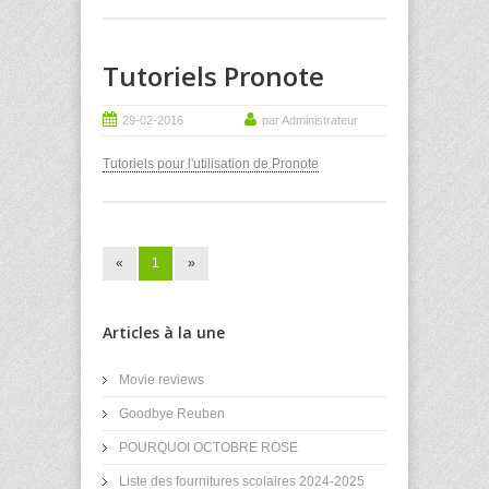
Tutoriels Pronote
29-02-2016
par Administrateur
Tutoriels pour l'utilisation de Pronote
«
1
»
Articles à la une
Movie reviews
Goodbye Reuben
POURQUOI OCTOBRE ROSE
Liste des fournitures scolaires 2024-2025