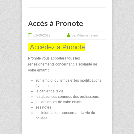
Accès à Pronote
03-09-2019
par Administrateur
Accédez à Pronote
Pronote vous apportera tous les
renseignements concernant la scolarité de
votre enfant :
son emploi du temps et les modifications
éventuelles
le cahier de texte
les absences connues des professeurs
les absences de votre enfant
ses notes
les informations concernant la vie du
collège