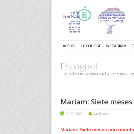
ACCUEIL
LE COLLÈGE
INSTAGRAM
T
Espagnol
Vous êtes ici :
Accueil
»
Pôle Langues
» Es
Mariam: Siete meses
29-04-2022
par Duncan
Mariam: Siete meses con nosotr