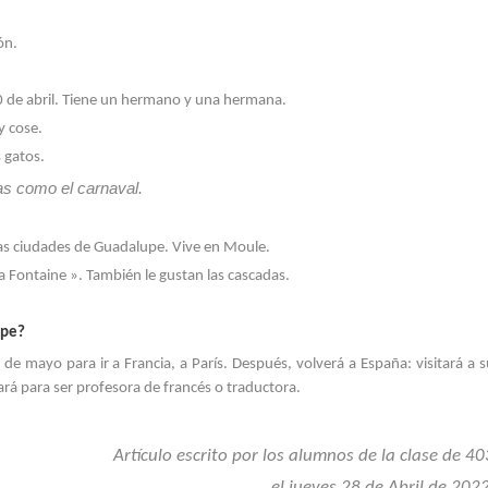
ón.
20 de abril. Tiene un hermano y una hermana.
y cose.
s gatos.
as como el carnaval.
 las ciudades de Guadalupe. Vive en Moule.
 la Fontaine ». También le gustan las cascadas.
upe?
 mayo para ir a Francia, a París. Después, volverá a España: visitará a s
iará para ser profesora de francés o traductora.
Artículo escrito por los alumnos de la clase de 40
el jueves 28 de Abril de 2022