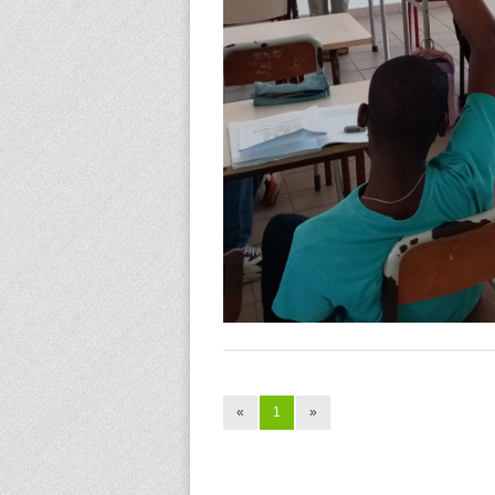
«
1
»