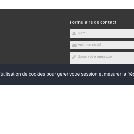
Formulaire de contact
raires suivants :
, Vendredi
utilisation de cookies pour gérer votre session et mesurer la fré
Envoyer
réservés