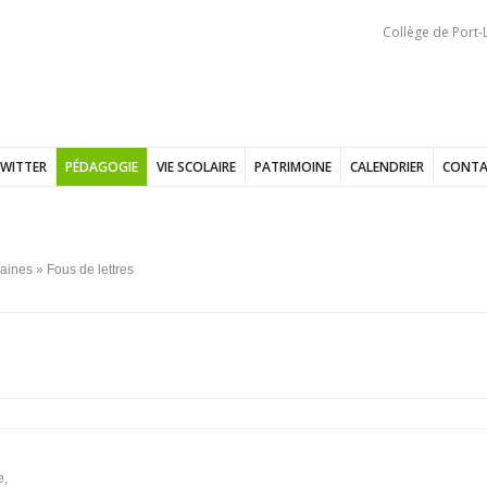
Collège de Port-L
WITTER
PÉDAGOGIE
VIE SCOLAIRE
PATRIMOINE
CALENDRIER
CONTA
aines
» Fous de lettres
e,