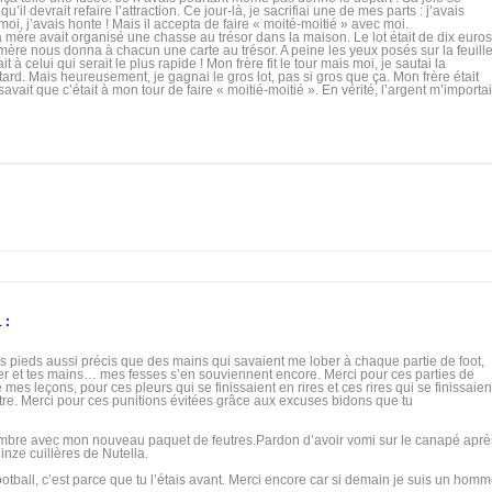
’il devrait refaire l’attraction. Ce jour-là, je sacrifiai une de mes parts : j’avais
moi, j’avais honte ! Mais il accepta de faire « moité-moitié » avec moi.
mère avait organisé une chasse au trésor dans la maison. Le lot était de dix euros
 mère nous donna à chacun une carte au trésor. A peine les yeux posés sur la feuille
 à celui qui serait le plus rapide ! Mon frère fit le tour mais moi, je sautai la
n retard. Mais heureusement, je gagnai le gros lot, pas si gros que ça. Mon frère était
l savait que c’était à mon tour de faire « moitié-moitié ». En vérité, l’argent m’importai
1 :
tes pieds aussi précis que des mains qui savaient me lober à chaque partie de foot,
ller et tes mains… mes fesses s’en souviennent encore. Merci pour ces parties de
mes leçons, pour ces pleurs qui se finissaient en rires et ces rires qui se finissaien
nêtre. Merci pour ces punitions évitées grâce aux excuses bidons que tu
ambre avec mon nouveau paquet de feutres.Pardon d’avoir vomi sur le canapé aprè
inze cuillères de Nutella.
ootball, c’est parce que tu l’étais avant. Merci encore car si demain je suis un hom