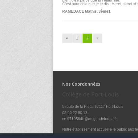
bien, c’est parce que tu l’étais hier.
C’est pour cela que je te dis : Merci, merci et 
RAMEDACE Mathis, 3ème1
«
1
2
»
Nos Coordonnées
Collège de Port-Louis
5 route de la Piéta, 97117 Port-Louis
05.90.22.90.13
ce.9710584h@ac-guadeloupe.fr
Notre établissement accueille le public aux ho
8h à 12h - 14h à 17h15 - Lundi, Mardi, Jeudi