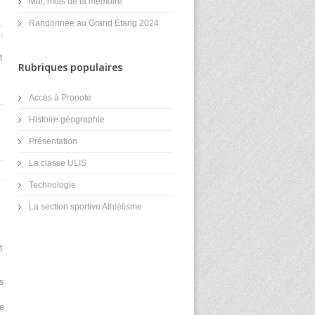
Mai, mois de la mémoire
Randonnée au Grand Étang 2024
.
,
t
Rubriques populaires
Accès à Pronote
Histoire géographie
Présentation
La classe ULIS
Technologie
La section sportive Athlétisme
t
s
me