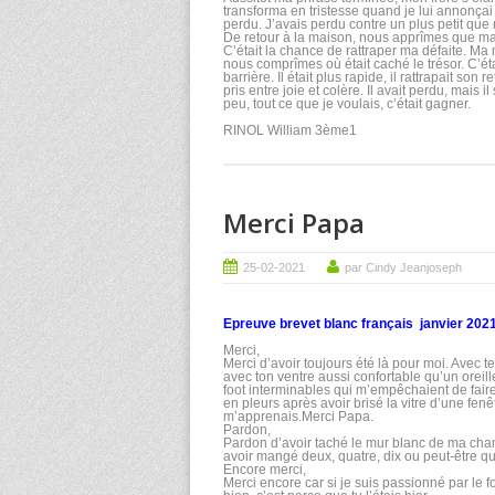
transforma en tristesse quand je lui annonçai qu
perdu. J’avais perdu contre un plus petit que 
De retour à la maison, nous apprîmes que ma 
C’était la chance de rattraper ma défaite. Ma
nous comprîmes où était caché le trésor. C’était
barrière. Il était plus rapide, il rattrapait so
pris entre joie et colère. Il avait perdu, mais i
peu, tout ce que je voulais, c’était gagner.
RINOL William 3ème1
Merci Papa
25-02-2021
par Cindy Jeanjoseph
Epreuve brevet blanc français janvier 202
Merci,
Merci d’avoir toujours été là pour moi. Avec 
avec ton ventre aussi confortable qu’un orei
foot interminables qui m’empêchaient de faire 
en pleurs après avoir brisé la vitre d’une fe
m’apprenais.Merci Papa.
Pardon,
Pardon d’avoir taché le mur blanc de ma ch
avoir mangé deux, quatre, dix ou peut-être qu
Encore merci,
Merci encore car si je suis passionné par le f