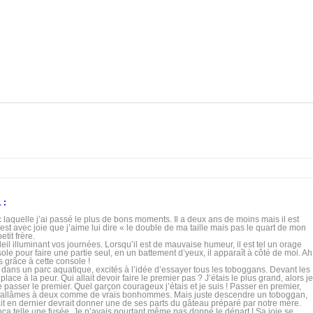
1 :
 laquelle j’ai passé le plus de bons moments. Il a deux ans de moins mais il est
st avec joie que j’aime lui dire « le double de ma taille mais pas le quart de mon
tit frère.
leil illuminant vos journées. Lorsqu’il est de mauvaise humeur, il est tel un orage
e pour faire une partie seul, en un battement d’yeux, il apparaît à côté de moi. Ah 
grâce à cette console !
s dans un parc aquatique, excités à l’idée d’essayer tous les toboggans. Devant les
lace à la peur. Qui allait devoir faire le premier pas ? J’étais le plus grand, alors je
 passer le premier. Quel garçon courageux j’étais et je suis ! Passer en premier,
s y allâmes à deux comme de vrais bonhommes. Mais juste descendre un toboggan,
ait en dernier devrait donner une de ses parts du gâteau préparé par notre mère.
ça telle une fusée. Je n’avais pourtant même pas donné le départ ! Sa joie se