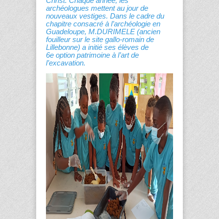
Christ. Chaque année, les
archéologues mettent au jour de
nouveaux vestiges. Dans le cadre du
chapitre consacré à l’archéologie en
Guadeloupe, M.DURIMELE (ancien
fouilleur sur le site gallo-romain de
Lillebonne) a initié ses élèves de
6
e
option patrimoine à l’art de
l’excavation.