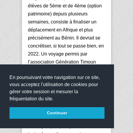
élèves de 5ème et de 4ème (option
patrimoine) depuis plusieurs
semaines, consiste à finaliser un
déplacement en Afrique et plus
précisément au Bénin. Il devrait se
concrétiser, si tout se passe bien, en
2022. Un voyage permis par
l’association Génération Timoun
TMA dont les fondateurs sont
En poursuivant votre navigation sur ce site,
Suzanne Dimosi et Thierry
vous acceptez l'utilisation de cookies pour
Chaffanel. Si ce projet paraît
gérer votre session et mesurer la
ambitieux, il a déjà été réalisé en
fréquentation du site.
2019, par des élèves de 4ème du
collège Alexandre Macal de Saint-
Continuer
François. Une nouvelle réunion a eu
lieu, il y a quelques jours, avec