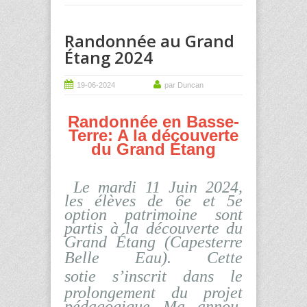
Randonnée au Grand
Étang 2024
19-06-2024
par Duncan
Randonnée en Basse-
Terre: A la découverte
du Grand Étang
Le mardi 11 Juin 2024,
les élèves de 6e et 5e
option patrimoine sont
partis à la découverte du
Grand Étang (Capesterre
Belle Eau).
Cette
sotie
s’inscrit dans le
prolongement du projet
pédagogique Ma annou.